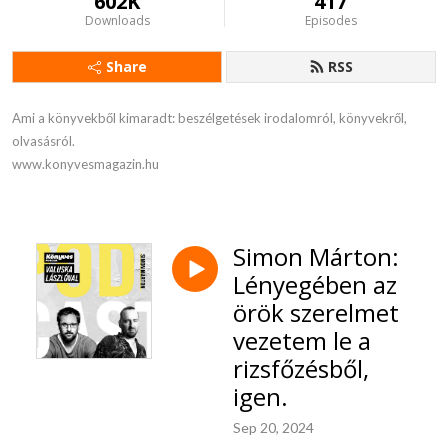
602K
417
Downloads
Episodes
Share
RSS
Ami a könyvekből kimaradt: beszélgetések irodalomról, könyvekről, 
olvasásról. 

www.konyvesmagazin.hu
Simon Márton:
Lényegében az
örök szerelmet
vezetem le a
rizsfőzésből,
igen.
Sep 20, 2024