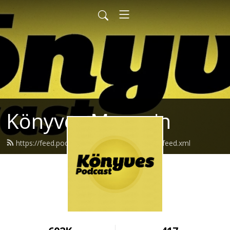
Könyves Magazin
https://feed.podbean.com/konyvesmagazin/feed.xml