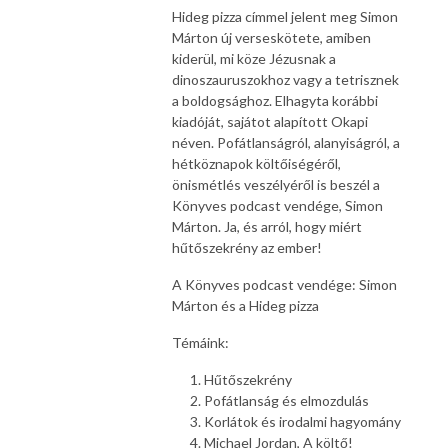
Hideg pizza címmel jelent meg Simon
Márton új verseskötete, amiben
kiderül, mi köze Jézusnak a
dinoszauruszokhoz vagy a tetrisznek
a boldogsághoz. Elhagyta korábbi
kiadóját, sajátot alapított Okapi
néven. Pofátlanságról, alanyiságról, a
hétköznapok költőiségéről,
önismétlés veszélyéről is beszél a
Könyves podcast vendége, Simon
Márton. Ja, és arról, hogy miért
hűtőszekrény az ember!
A Könyves podcast vendége: Simon
Márton és a Hideg pizza
Témáink:
Hűtőszekrény
Pofátlanság és elmozdulás
Korlátok és irodalmi hagyomány
Michael Jordan, A költő!