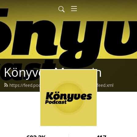
Könyves Magazin
https://feed.podbean.com/konyvesmagazin/feed.xml