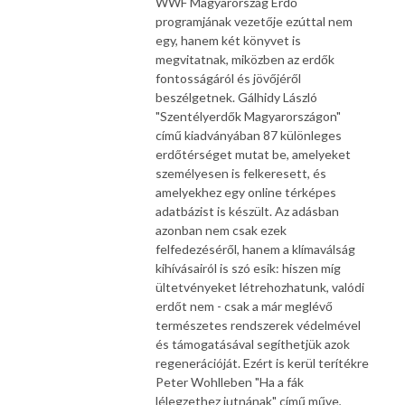
WWF Magyarország Erdő
programjának vezetője ezúttal nem
egy, hanem két könyvet is
megvitatnak, miközben az erdők
fontosságáról és jövőjéről
beszélgetnek. Gálhidy László
"Szentélyerdők Magyarországon"
című kiadványában 87 különleges
erdőtérséget mutat be, amelyeket
személyesen is felkeresett, és
amelyekhez egy online térképes
adatbázist is készült. Az adásban
azonban nem csak ezek
felfedezéséről, hanem a klímaválság
kihívásairól is szó esik: hiszen míg
ültetvényeket létrehozhatunk, valódi
erdőt nem - csak a már meglévő
természetes rendszerek védelmével
és támogatásával segíthetjük azok
regenerációját. Ezért is kerül terítékre
Peter Wohlleben "Ha a fák
lélegzethez jutnának" című műve,