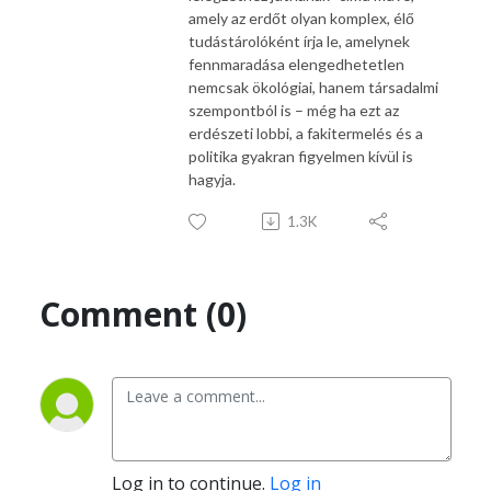
amely az erdőt olyan komplex, élő
tudástárolóként írja le, amelynek
fennmaradása elengedhetetlen
nemcsak ökológiai, hanem társadalmi
szempontból is – még ha ezt az
erdészeti lobbi, a fakitermelés és a
politika gyakran figyelmen kívül is
hagyja.
1.3K
Comment (0)
Log in to continue.
Log in