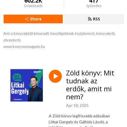
602.2K
417
Downloads
Episodes
Share
RSS
Ami a könyvekből kimaradt: beszélgetések irodalomról, könyvekről, 
olvasásról. 

www.konyvesmagazin.hu
Zöld könyv: Mit
tudnak az
erdők, amit mi
nem?
Apr 18, 2025
A Zöld könyv legfrissebb adásában
Litkai Gergely és Gálhidy László, a